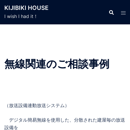
コ
KIJIBIKI HOUSE
ン
I wish I had it！
テ
ン
ツ
へ
ス
キ
無線関連のご相談事例
ッ
プ
（放送設備連動放送システム）
デジタル簡易無線を使用した、分散された建屋毎の放送
設備を