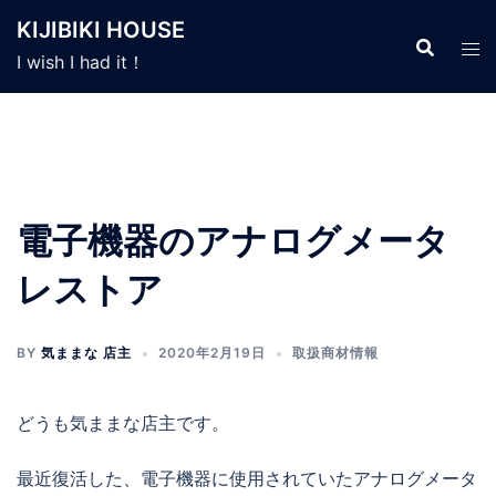
コ
KIJIBIKI HOUSE
ン
I wish I had it！
テ
ン
ツ
へ
ス
キ
電子機器のアナログメータ
ッ
プ
レストア
BY
気ままな 店主
2020年2月19日
取扱商材情報
どうも気ままな店主です。
最近復活した、電子機器に使用されていたアナログメータ