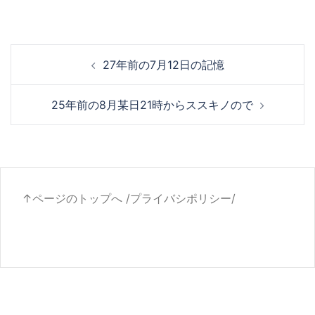
投
27年前の7月12日の記憶
稿
ナ
25年前の8月某日21時からススキノので
ビ
ゲ
ー
シ
ョ
↑ページのトップへ
/
プライバシポリシー
/
ン