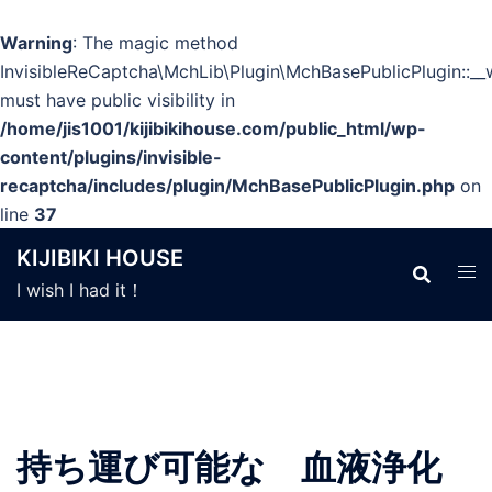
Warning
: The magic method
InvisibleReCaptcha\MchLib\Plugin\MchBasePublicPlugin::_
must have public visibility in
/home/jis1001/kijibikihouse.com/public_html/wp-
content/plugins/invisible-
recaptcha/includes/plugin/MchBasePublicPlugin.php
on
line
37
コ
KIJIBIKI HOUSE
ン
I wish I had it！
テ
ン
ツ
へ
ス
キ
持ち運び可能な 血液浄化
ッ