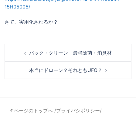
15H05005/
さて、実用化されるか？
投
バック・クリーン 最強除菌・消臭材
稿
ナ
本当にドローン？それともUFO？
ビ
ゲ
ー
シ
ョ
↑ページのトップへ
/
プライバシポリシー
/
ン