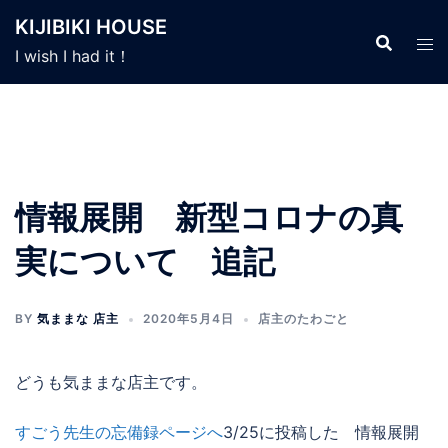
コ
KIJIBIKI HOUSE
ン
I wish I had it！
テ
ン
ツ
へ
ス
キ
情報展開 新型コロナの真
ッ
プ
実について 追記
BY
気ままな 店主
2020年5月4日
店主のたわごと
どうも気ままな店主です。
すごう先生の忘備録ページへ
3/25に投稿した 情報展開