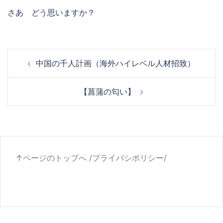
さあ どう思いますか？
投
中国の千人計画（海外ハイレベル人材招致）
稿
ナ
【菖蒲の匂い】
ビ
ゲ
ー
シ
ョ
↑ページのトップへ
/
プライバシポリシー
/
ン