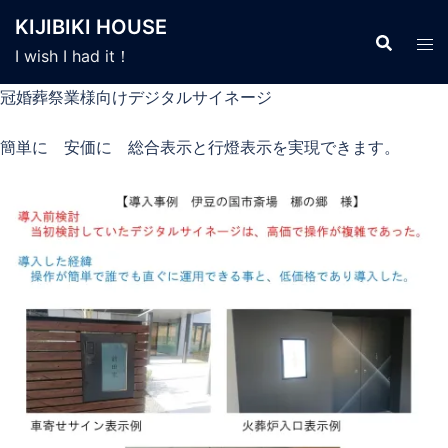
コ
KIJIBIKI HOUSE
ン
I wish I had it！
テ
ン
冠婚葬祭業様向けデジタルサイネージ
ツ
へ
簡単に 安価に 総合表示と行燈表示を実現できます。
ス
キ
ッ
プ