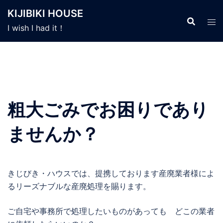
コ
KIJIBIKI HOUSE
ン
I wish I had it！
テ
ン
ツ
へ
ス
キ
粗大ごみでお困りであり
ッ
プ
ませんか？
きじびき・ハウスでは、提携しております産廃業者様によ
るリーズナブルな産廃処理を賜ります。
ご自宅や事務所で処理したいものがあっても どこの業者