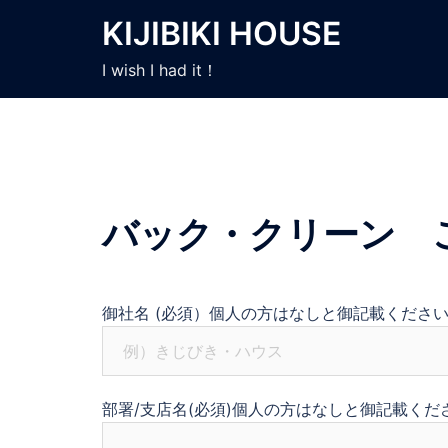
コ
KIJIBIKI HOUSE
ン
テ
I wish I had it！
ン
ツ
へ
ス
キ
ッ
バック・クリーン 
プ
御社名
(必須）個人の方はなしと御記載くださ
部署/支店名
(必須)個人の方はなしと御記載くだ