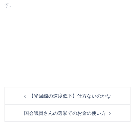
す。
投
【光回線の速度低下】仕方ないのかな
稿
ナ
国会議員さんの選挙でのお金の使い方
ビ
ゲ
ー