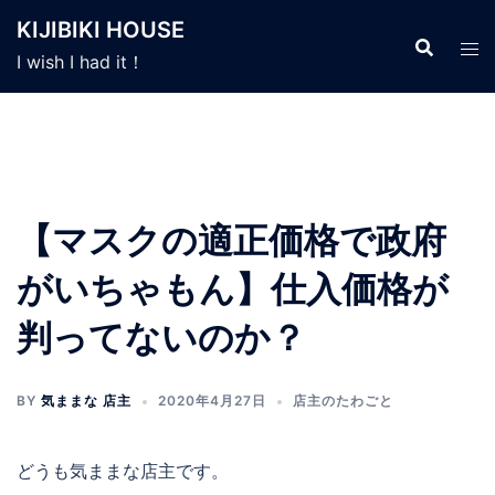
コ
KIJIBIKI HOUSE
ン
I wish I had it！
テ
ン
ツ
へ
ス
キ
【マスクの適正価格で政府
ッ
プ
がいちゃもん】仕入価格が
判ってないのか？
BY
気ままな 店主
2020年4月27日
店主のたわごと
どうも気ままな店主です。