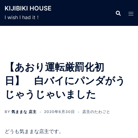
コ
KIJIBIKI HOUSE
ン
I wish I had it！
テ
ン
ツ
へ
ス
キ
【あおり運転厳罰化初
ッ
プ
日】 白バイにパンダがう
じゃうじゃいました
BY
気ままな 店主
2020年6月30日
店主のたわごと
どうも気ままな店主です。